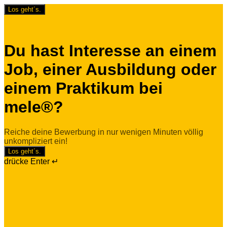
Los geht´s.
Du hast Interesse an einem
Job, einer Ausbildung oder
einem Praktikum bei
mele®?
Reiche deine Bewerbung in nur wenigen Minuten völlig
unkompliziert ein!
Los geht´s.
drücke Enter ↵