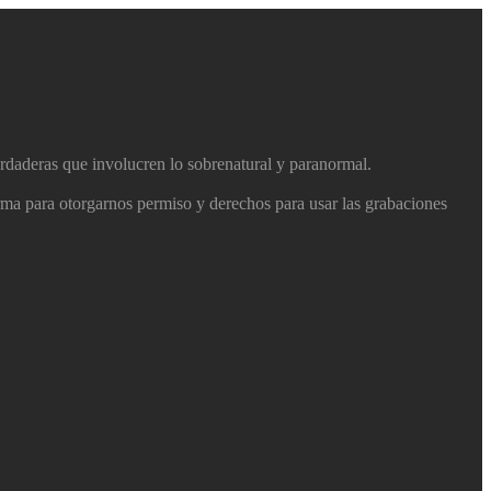
erdaderas que involucren lo sobrenatural y paranormal.
firma para otorgarnos permiso y derechos para usar las grabaciones