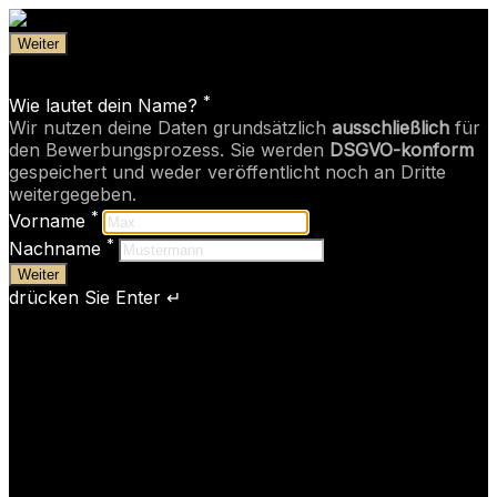
Weiter
*
Wie lautet dein Name?
Wir nutzen deine Daten grundsätzlich
ausschließlich
für
den Bewerbungsprozess. Sie werden
DSGVO-konform
gespeichert und weder veröffentlicht noch an Dritte
weitergegeben.
*
Vorname
*
Nachname
Weiter
drücken Sie Enter ↵